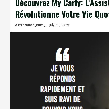
Découvrez My Carly: L’Assi
Révolutionne Votre Vie Quo
astramode_com_
July 30, 2025