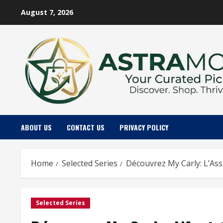
Skip
August 7, 2026
to
content
ABOUT US
CONTACT US
PRIVACY POLICY
Home
Selected Series
Découvrez My Carly: L’Ass
Selected Series