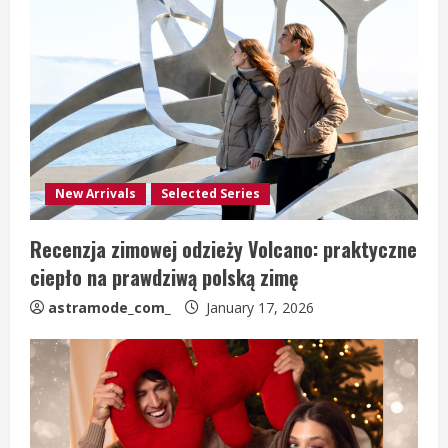
New Arrivals
Selected Series
Recenzja zimowej odzieży Volcano: praktyczne
ciepło na prawdziwą polską zimę
astramode_com_
January 17, 2026