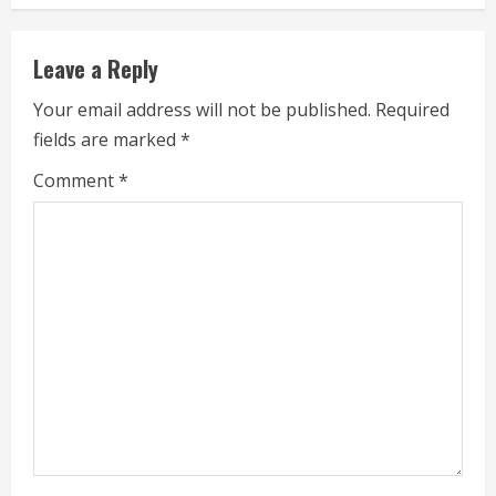
n
u
Leave a Reply
e
Your email address will not be published.
Required
fields are marked
*
R
Comment
*
e
a
d
i
n
g