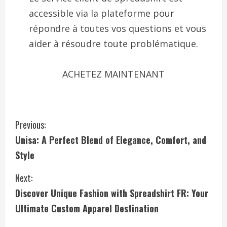
accessible via la plateforme pour
répondre à toutes vos questions et vous
aider à résoudre toute problématique.
ACHETEZ MAINTENANT
C
Previous:
Unisa: A Perfect Blend of Elegance, Comfort, and
o
Style
n
Next:
t
Discover Unique Fashion with Spreadshirt FR: Your
i
Ultimate Custom Apparel Destination