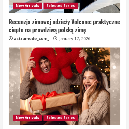
New Arrivals
Selected Series
Recenzja zimowej odzieży Volcano: praktyczne
ciepło na prawdziwą polską zimę
astramode_com_
January 17, 2026
New Arrivals
Selected Series