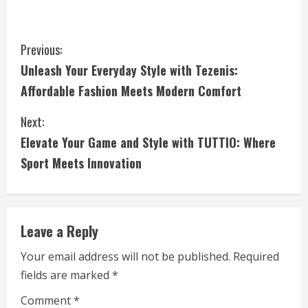
C
Previous:
Unleash Your Everyday Style with Tezenis:
o
Affordable Fashion Meets Modern Comfort
n
Next:
t
Elevate Your Game and Style with TUTTIO: Where
i
Sport Meets Innovation
n
u
Leave a Reply
e
Your email address will not be published.
Required
fields are marked
*
R
Comment
*